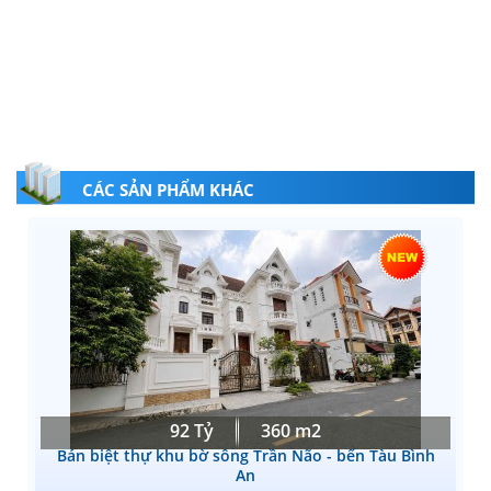
CÁC SẢN PHẨM KHÁC
92 Tỷ
360 m2
Bán biệt thự khu bờ sông Trần Não - bến Tàu Bình
An