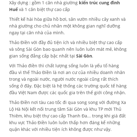
Xây dựng : gồm 1 căn nhà giường
kiến trúc cung đình
Huế
và 1 căn biệt thự cao cấp
Thiết kế hài hòa giữa hồ bơi, sân vườn nhiều cây xanh và
nhà giường cho chủ nhân một không gian nghĩ dưỡng
ngay tại căn nhà của mình.
Thảo Điền với đầy đủ tiện ích và nhiều biệt thự cao cấp
và sông Sài Gòn bao quanh nên luôn luôn mát mẻ, không
gian sống đẳng cấp bậc nhất tại
Sài Gòn
.
Với Thảo điền thì chất lượng sống luôn là yếu tố hàng
đầu vì thế Thảo Điền là nơi an cư của nhiều doanh nhân
trong và ngoài nước, người nước ngoài cũng rất thích
sống ở đây. Đặc biệt là hệ thống các trường quốc tế hàng
đầu Việt Nam được các quốc gia trên thế giới công nhận.
Thảo Điền nơi tàu cao tốc đi qua song song với đường Xa
Lộ Hà Nội kết nối trung tâm Sài Gòn và khu TP mới Thủ
Thiêm, khu biệt thự cao cấp Thanh Đa... trong khi giá đất
khu vực Thảo Điền luôn luôn thấp hơn đáng kể những
quận khác với nhiều tiện ích không được như vậy.