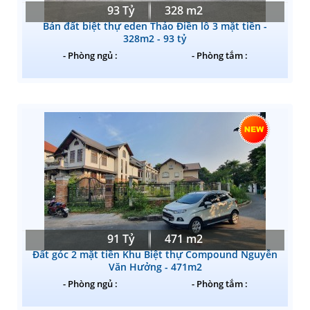
93 Tỷ
328 m2
Bán đất biệt thự eden Thảo Điền lô 3 mặt tiền -
328m2 - 93 tỷ
- Phòng ngủ :
- Phòng tắm :
91 Tỷ
471 m2
Đất góc 2 mặt tiền Khu Biệt thự Compound Nguyễn
Văn Hưởng - 471m2
- Phòng ngủ :
- Phòng tắm :