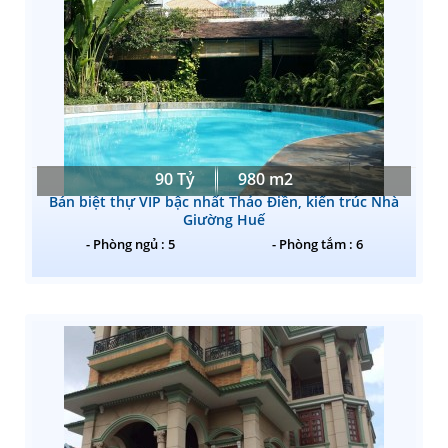
90 Tỷ
980 m2
Bán biệt thự VIP bậc nhất Thảo Điền, kiến trúc Nhà
Giường Huế
- Phòng ngủ : 5
- Phòng tắm : 6