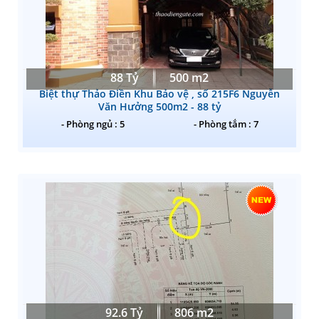
88 Tỷ
500 m2
Biệt thự Thảo Điền Khu Bảo vệ , số 215F6 Nguyễn
Văn Hưởng 500m2 - 88 tỷ
- Phòng ngủ : 5
- Phòng tắm : 7
92.6 Tỷ
806 m2