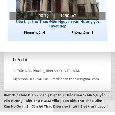
90 Tỷ
1250 m2
Siêu biệt thự Thảo Điền Nguyễn văn Hưởng góc
Tuyệt đẹp
- Phòng ngủ : 6
- Phòng tắm : 8
Liên hệ
14 Trần Não, Phường Bình An, Q. 2, TP HCM.
Điện thoại:
0908947618 -
Email:
hoan.trinh16@gmail.com
Biệt thự Thảo Điền - Eden
|
Biệt thự Thảo Điền 1- 146 Nguyễn
văn Hưởng
|
Biệt Thự HOLM Villa
|
Bán Biệt Thự Thảo Điền
|
Căn Hộ Quận 2
|
Căn hộ Thảo Điền cho thuê
|
Biệt thự fideco
|