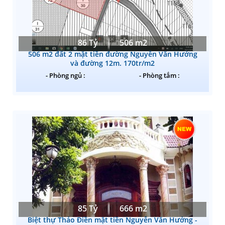
86 Tỷ
506 m2
506 m2 đất 2 mặt tiền đường Nguyễn Văn Hưởng
và đường 12m. 170tr/m2
- Phòng ngủ :
- Phòng tắm :
85 Tỷ
666 m2
Biệt thự Thảo Điền mặt tiền Nguyễn Văn Hưởng -