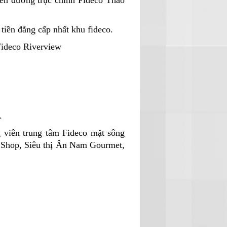
iền đường trục chính Fideco Thảo
tiền đẳng cấp nhất khu fideco.
Fideco Riverview
.
g viên trung tâm Fideco mặt sông
g Shop, Siêu thị Ân Nam Gourmet,