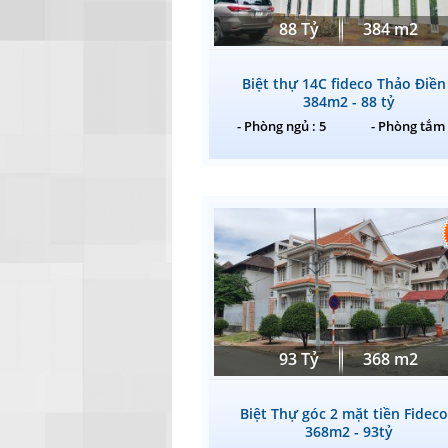
88 Tỷ
384 m2
Biệt thự 14C fideco Thảo Điền
384m2 - 88 tỷ
- Phòng ngủ : 5
- Phòng tắm 
93 Tỷ
368 m2
Biệt Thự góc 2 mặt tiền Fideco
368m2 - 93tỷ