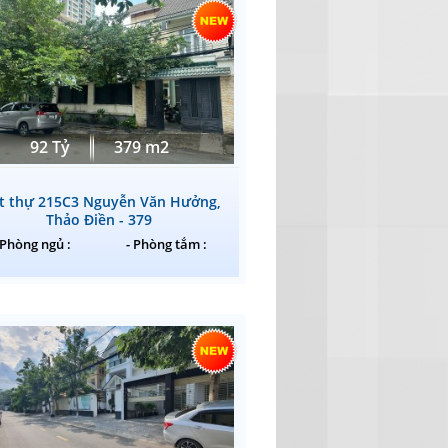
92 Tỷ
379 m2
ệt thự 215C3 Nguyễn Văn Hưởng,
Thảo Điền - 379
 Phòng ngủ :
- Phòng tắm :