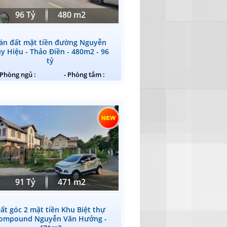
96 Tỷ
480 m2
án đất mặt tiền đường Nguyễn
y Hiệu - Thảo Điền - 480m2 - 96
tỷ
 Phòng ngủ :
- Phòng tắm :
91 Tỷ
471 m2
ất góc 2 mặt tiền Khu Biệt thự
ompound Nguyễn Văn Hưởng -