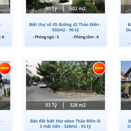
90 Tỷ
502 m2
 -
Biệt thự số 05 đường 43 Thảo Điền -
B
502m2 - 90 tỷ
Du
: 6
- Phòng ngủ : 5
- Phòng tắm : 6
-
93 Tỷ
328 m2
 -
Bán đất biệt thự eden Thảo Điền lô
Đ
3 mặt tiền - 328m2 - 93 tỷ
C