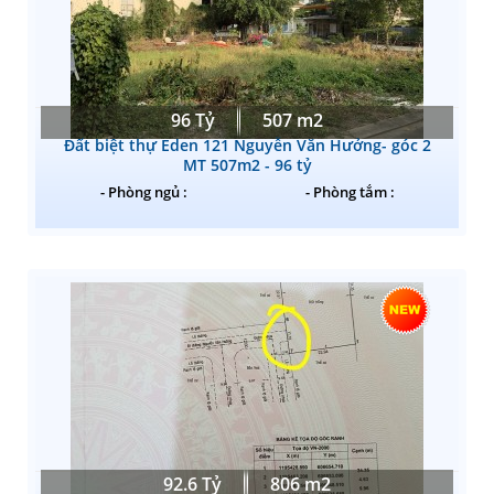
96 Tỷ
507 m2
Đất biệt thự Eden 121 Nguyễn Văn Hưởng- góc 2
MT 507m2 - 96 tỷ
- Phòng ngủ :
- Phòng tắm :
92.6 Tỷ
806 m2