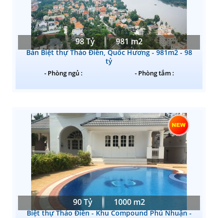
98 Tỷ
981 m2
Bán Biệt thự Thảo Điền, Quốc Hương - 981m2 - 98
tỷ
- Phòng ngủ :
- Phòng tắm :
90 Tỷ
1000 m2
Biệt thự Thảo Điền - Khu Compound Phú Nhuận -