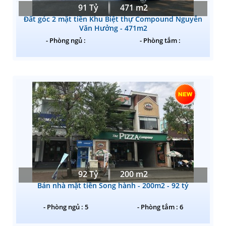
91 Tỷ
471 m2
Đất góc 2 mặt tiền Khu Biệt thự Compound Nguyễn
Văn Hưởng - 471m2
- Phòng ngủ :
- Phòng tắm :
92 Tỷ
200 m2
Bán nhà mặt tiền Song hành - 200m2 - 92 tỷ
- Phòng ngủ : 5
- Phòng tắm : 6