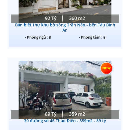
92 Tỷ
360 m2
Bán biệt thự khu bờ sông Trần Não - bến Tàu Bình
An
- Phòng ngủ : 8
- Phòng tắm : 8
89 Tỷ
359 m2
30 đường số 46 Thảo Điền - 359m2 - 89 tỷ