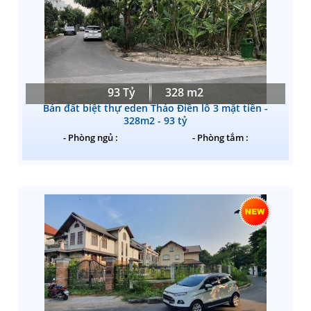
93 Tỷ
328 m2
Bán đất biệt thự eden Thảo Điền lô 3 mặt tiền -
328m2 - 93 tỷ
- Phòng ngủ :
- Phòng tắm :