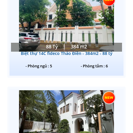
88 Tỷ
384 m2
Biệt thự 14C fideco Thảo Điền - 384m2 - 88 tỷ
- Phòng ngủ : 5
- Phòng tắm : 6