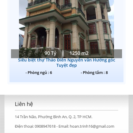
90 Tỷ
1250 m2
Siêu biệt thự Thảo Điền Nguyễn văn Hưởng góc
Tuyệt đẹp
- Phòng ngủ : 6
- Phòng tắm : 8
Liên hệ
14 Trần Não, Phường Bình An, Q. 2, TP HCM.
Điện thoại:
0908947618 -
Email:
hoan.trinh16@gmail.com