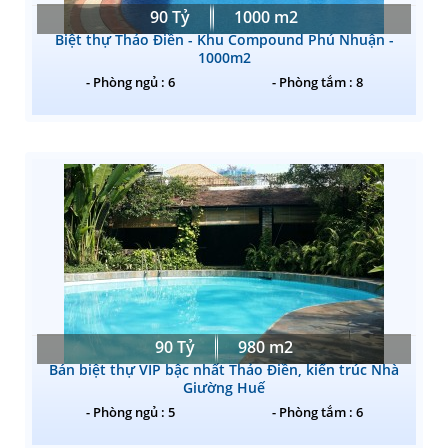
90 Tỷ
1000 m2
Biệt thự Thảo Điền - Khu Compound Phú Nhuận -
1000m2
- Phòng ngủ : 6
- Phòng tắm : 8
90 Tỷ
980 m2
Bán biệt thự VIP bậc nhất Thảo Điền, kiến trúc Nhà
Giường Huế
- Phòng ngủ : 5
- Phòng tắm : 6