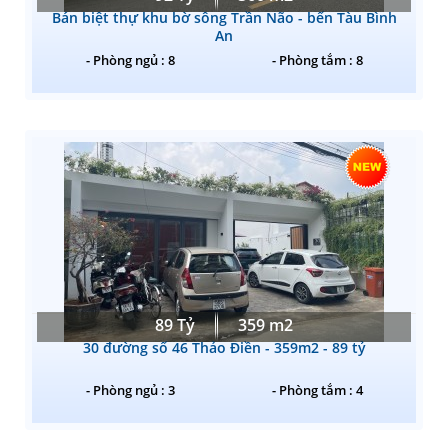
Bán biệt thự khu bờ sông Trần Não - bến Tàu Bình
An
- Phòng ngủ : 8
- Phòng tắm : 8
89 Tỷ
359 m2
30 đường số 46 Thảo Điền - 359m2 - 89 tỷ
- Phòng ngủ : 3
- Phòng tắm : 4