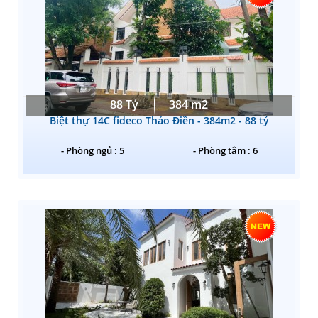
88 Tỷ
384 m2
Biệt thự 14C fideco Thảo Điền - 384m2 - 88 tỷ
- Phòng ngủ : 5
- Phòng tắm : 6