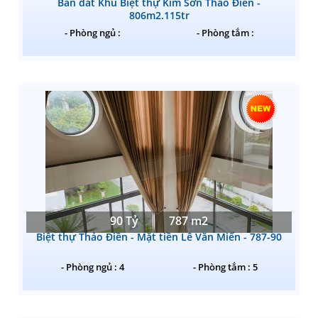
Bán đất Khu Biệt thự Kim Sơn Thảo Điền -
806m2.115tr
- Phòng ngủ :
- Phòng tắm :
90 Tỷ
787 m2
Biệt thự Thảo Điền - Mặt tiền Lê Văn Miến - 787-90
- Phòng ngủ : 4
- Phòng tắm : 5