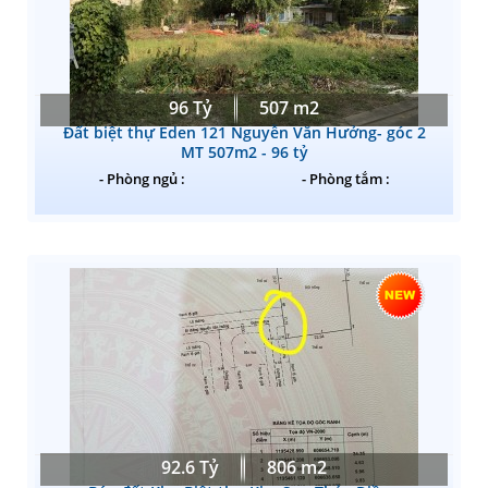
96 Tỷ
507 m2
Đất biệt thự Eden 121 Nguyễn Văn Hưởng- góc 2
MT 507m2 - 96 tỷ
- Phòng ngủ :
- Phòng tắm :
92.6 Tỷ
806 m2