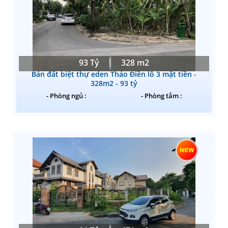
93 Tỷ
328 m2
Bán đất biệt thự eden Thảo Điền lô 3 mặt tiền -
328m2 - 93 tỷ
- Phòng ngủ :
- Phòng tắm :