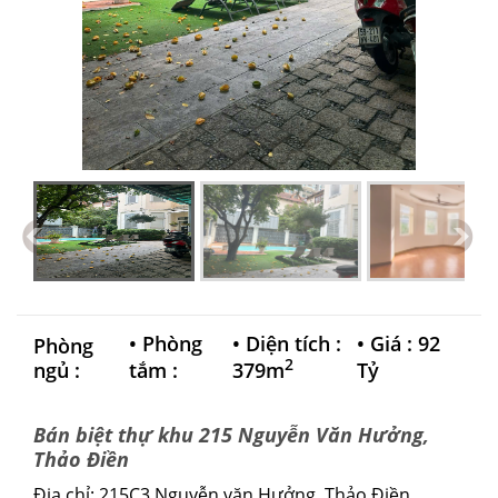
•
Phòng
•
Diện tích :
•
Giá : 92
Phòng
2
ngủ :
tắm :
379m
Tỷ
Bán biệt thự khu 215 Nguyễn Văn Hưởng,
Thảo Điền
Địa chỉ: 215C3 Nguyễn văn Hưởng, Thảo Điền