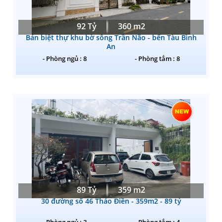
92 Tỷ
360 m2
Bán biệt thự khu bờ sông Trần Não - bến Tàu Bình
An
- Phòng ngủ : 8
- Phòng tắm : 8
89 Tỷ
359 m2
30 đường số 46 Thảo Điền - 359m2 - 89 tỷ
- Phòng ngủ : 3
- Phòng tắm : 4