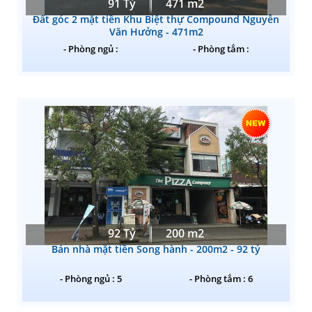
91 Tỷ
471 m2
Đất góc 2 mặt tiền Khu Biệt thự Compound Nguyễn
Văn Hưởng - 471m2
- Phòng ngủ :
- Phòng tắm :
92 Tỷ
200 m2
Bán nhà mặt tiền Song hành - 200m2 - 92 tỷ
- Phòng ngủ : 5
- Phòng tắm : 6