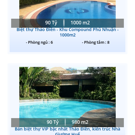
90 Tỷ
1000 m2
Biệt thự Thảo Điền - Khu Compound Phú Nhuận -
1000m2
- Phòng ngủ : 6
- Phòng tắm : 8
90 Tỷ
980 m2
Bán biệt thự VIP bậc nhất Thảo Điền, kiến trúc Nhà
Giường Huế