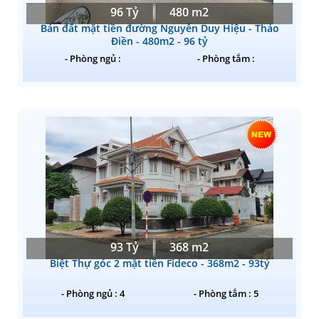
96 Tỷ
480 m2
Bán đất mặt tiền đường Nguyễn Duy Hiệu - Thảo
Điền - 480m2 - 96 tỷ
- Phòng ngủ :
- Phòng tắm :
93 Tỷ
368 m2
Biệt Thự góc 2 mặt tiền Fideco - 368m2 - 93tỷ
- Phòng ngủ : 4
- Phòng tắm : 5