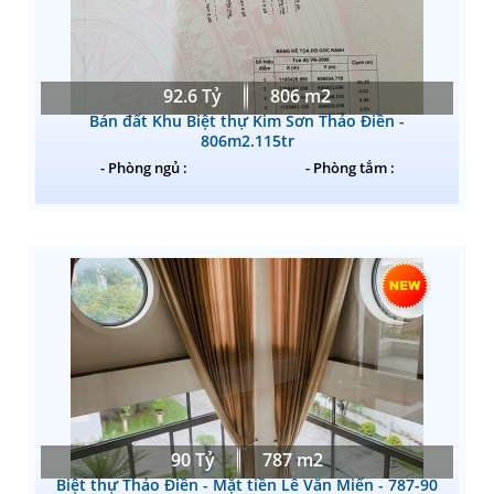
92.6 Tỷ
806 m2
Bán đất Khu Biệt thự Kim Sơn Thảo Điền -
806m2.115tr
- Phòng ngủ :
- Phòng tắm :
90 Tỷ
787 m2
Biệt thự Thảo Điền - Mặt tiền Lê Văn Miến - 787-90