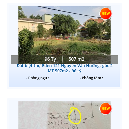
96 Tỷ
507 m2
Đất biệt thự Eden 121 Nguyễn Văn Hưởng- góc 2
MT 507m2 - 96 tỷ
- Phòng ngủ :
- Phòng tắm :