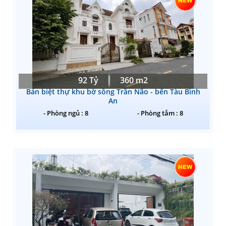
92 Tỷ
360 m2
Bán biệt thự khu bờ sông Trần Não - bến Tàu Bình
An
- Phòng ngủ : 8
- Phòng tắm : 8