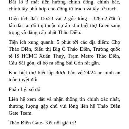
Đất lô 3 mặt tiền hướng chính đông, chính bắc,
chính tây phù hợp cho đông tứ trạch và tây tứ trạch.
Diện tích đất: 15x23 vạt 2 góc tổng - 328m2 đất ở
lâu dài tại đô thị thuộc dự án khu biệt thự Eden sang
trọng và đẳng cấp nhất Thảo Điền.
Tiện ích xung quanh: 5 phút tới các địa điểm: Chợ
Thảo Điền, Siêu thị Big C Thảo Điền, Trường quốc
tế IS HCMC Xuân Thuỷ, Trạm Metro Thảo Điền,
Cầu Sài gòn, đi bộ ra sông Sài Gòn rất gần.
Khu biệt thự biệt lập được bảo vệ 24/24 an ninh an
toàn tuyệt đối.
Pháp Lý: sổ đỏ
Liên hệ xem đất và nhận thông tin chính xác nhất,
thương lượng gặp chủ vui lòng liên hệ Thảo Điền
Gate Team.
Thảo Điền Gate- Kết nối giá trị!