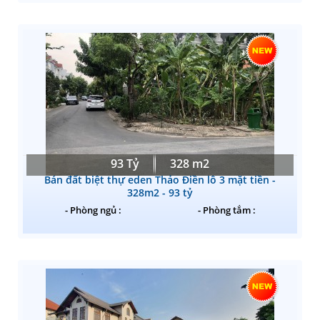
93 Tỷ
328 m2
Bán đất biệt thự eden Thảo Điền lô 3 mặt tiền -
328m2 - 93 tỷ
- Phòng ngủ :
- Phòng tắm :