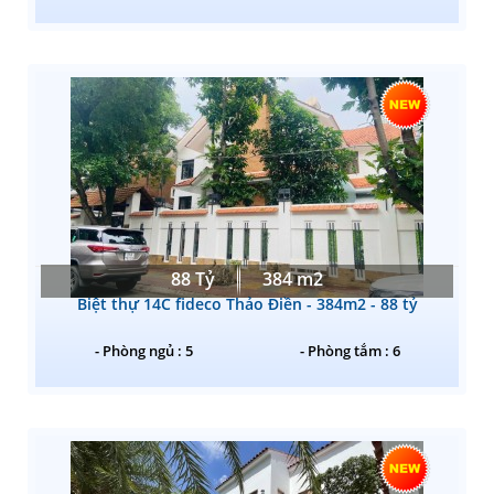
88 Tỷ
384 m2
Biệt thự 14C fideco Thảo Điền - 384m2 - 88 tỷ
- Phòng ngủ : 5
- Phòng tắm : 6