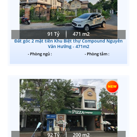
91 Tỷ
471 m2
Đất góc 2 mặt tiền Khu Biệt thự Compound Nguyễn
Văn Hưởng - 471m2
- Phòng ngủ :
- Phòng tắm :
92 Tỷ
200 m2