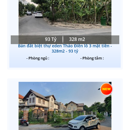
93 Tỷ
328 m2
Bán đất biệt thự eden Thảo Điền lô 3 mặt tiền -
328m2 - 93 tỷ
- Phòng ngủ :
- Phòng tắm :