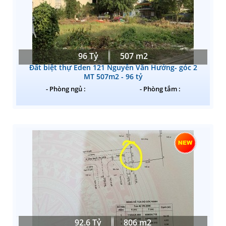
96 Tỷ
507 m2
Đất biệt thự Eden 121 Nguyễn Văn Hưởng- góc 2
MT 507m2 - 96 tỷ
- Phòng ngủ :
- Phòng tắm :
92.6 Tỷ
806 m2