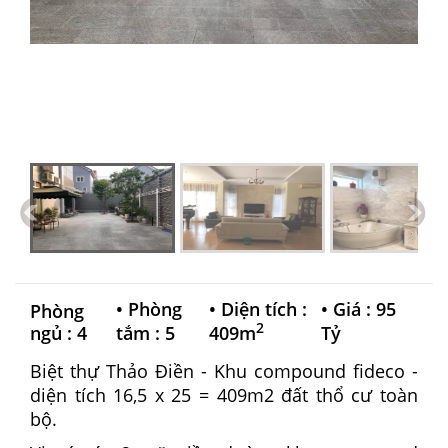
•
Phòng
•
Diện tích :
•
Giá : 95
Phòng
2
ngủ : 4
tắm : 5
409m
Tỷ
Biệt thự Thảo Điền - Khu compound fideco -
diện tích 16,5 x 25 = 409m2 đất thổ cư toàn
bộ.