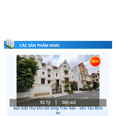
CÁC SẢN PHẨM KHÁC
92 Tỷ
360 m2
Bán biệt thự khu bờ sông Trần Não - bến Tàu Bình
An