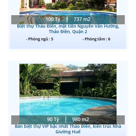
100 Tỷ
737 m2
Biệt thự Thảo Điền, mặt tiền Nguyễn Văn Hưởng,
Thảo Điền, Quận 2
- Phòng ngủ : 5
- Phòng tắm : 6
90 Tỷ
980 m2
Bán biệt thự VIP bậc nhất Thảo Điền, kiến trúc Nhà
Giường Huế