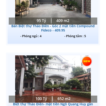
95 Tỷ
409 m2
Bán Biệt thự Thảo Điền - Góc 2 mặt tiền Compound
Fideco - 409.95
- Phòng ngủ : 4
- Phòng tắm : 5
100 Tỷ
652 m2
Biệt thự Thảo Điền- mặt tiền Ngô Quang Huy gần