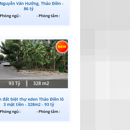
 Nguyễn Văn Hưởng, Thảo Điền -
86 tỷ
 Phòng ngủ :
- Phòng tắm :
93 Tỷ
328 m2
n đất biệt thự eden Thảo Điền lô
3 mặt tiền - 328m2 - 93 tỷ
 Phòng ngủ :
- Phòng tắm :