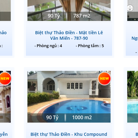
90 Tỷ
787 m2
hảo
Biệt thự Thảo Điền - Mặt tiền Lê
Văn Miến - 787-90
Ng
 :
- Phòng ngủ : 4
- Phòng tắm : 5
-
90 Tỷ
1000 m2
uyễn
Biệt thự Thảo Điền - Khu Compound
B