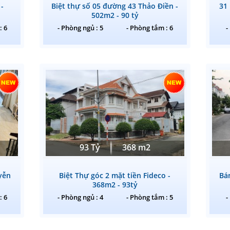
 -
Biệt thự số 05 đường 43 Thảo Điền -
31
502m2 - 90 tỷ
: 6
- Phòng ngủ : 5
- Phòng tắm : 6
-
93 Tỷ
368 m2
yễn
Biệt Thự góc 2 mặt tiền Fideco -
Bá
368m2 - 93tỷ
: 6
- Phòng ngủ : 4
- Phòng tắm : 5
-