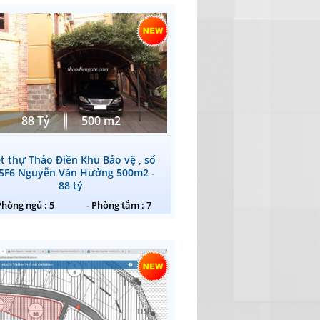
88 Tỷ
500 m2
ệt thự Thảo Điền Khu Bảo vệ , số
5F6 Nguyễn Văn Hưởng 500m2 -
88 tỷ
Phòng ngủ : 5
- Phòng tắm : 7