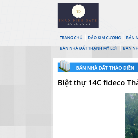
TRANG CHỦ
ĐẢO KIM CƯƠNG
BÁN N
BÁN NHÀ ĐẤT THẠNH MỸ LỢI
BÁN NH
BÁN NHÀ ĐẤT THẢO ĐIỀN
Biệt thự 14C fideco Th