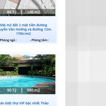
86 Tỷ
506 m2
506 m2 đất 2 mặt tiền đường
uyễn Văn Hưởng và đường 12m.
170tr/m2
 Phòng ngủ :
- Phòng tắm :
90 Tỷ
980 m2
án biệt thự VIP bậc nhất Thảo