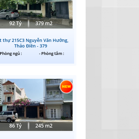
92 Tỷ
379 m2
ệt thự 215C3 Nguyễn Văn Hưởng,
Thảo Điền - 379
 Phòng ngủ :
- Phòng tắm :
86 Tỷ
245 m2