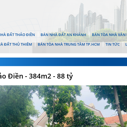
HÀ ĐẤT THẢO ĐIỀN
BÁN NHÀ ĐẤT AN KHÁNH
BÁN TÒA NHÀ VĂN 
À ĐẤT THỦ THIÊM
BÁN TÒA NHÀ TRUNG TÂM TP.HCM
TIN TỨC
ảo Điền - 384m2 - 88 tỷ