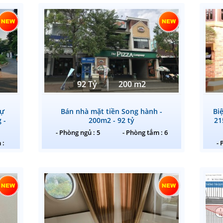
92 Tỷ
200 m2
hự
Bán nhà mặt tiền Song hành -
Bi
 -
200m2 - 92 tỷ
21
- Phòng ngủ : 5
- Phòng tắm : 6
 :
- 