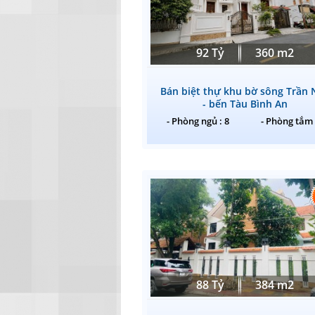
92 Tỷ
360 m2
Bán biệt thự khu bờ sông Trần 
- bến Tàu Bình An
- Phòng ngủ : 8
- Phòng tắm 
88 Tỷ
384 m2