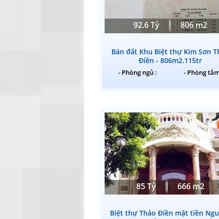
92.6 Tỷ
806 m2
Bán đất Khu Biệt thự Kim Sơn T
Điền - 806m2.115tr
- Phòng ngủ :
- Phòng tắm
85 Tỷ
666 m2
Biệt thự Thảo Điền mặt tiền Ng