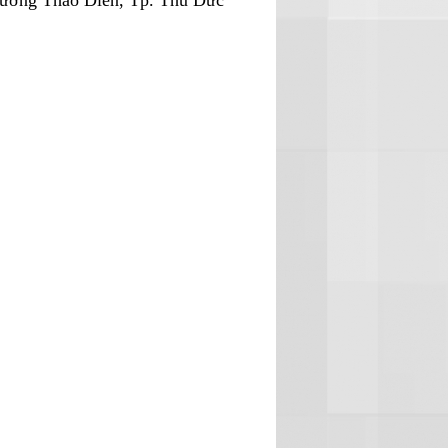
hường Thảo Điền, Tp. Thủ Đức