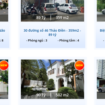
89 Tỷ
359 m2
Não
30 đường số 46 Thảo Điền - 359m2 -
Bi
89 tỷ
: 8
- Phòng ngủ : 3
- Phòng tắm : 4
-
90 Tỷ
502 m2