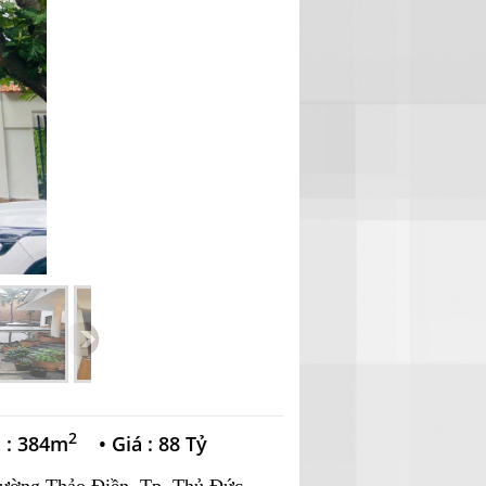
2
h : 384m
•
Giá : 88 Tỷ