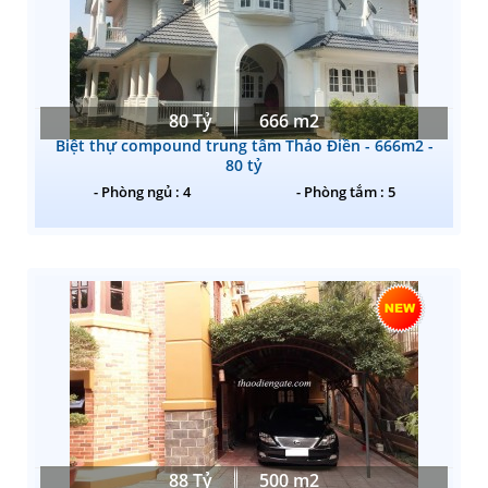
80 Tỷ
666 m2
Biệt thự compound trung tâm Thảo Điền - 666m2 -
80 tỷ
- Phòng ngủ : 4
- Phòng tắm : 5
88 Tỷ
500 m2