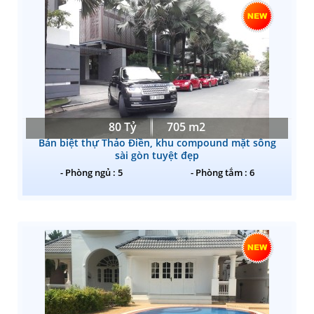
80 Tỷ
705 m2
Bán biệt thự Thảo Điền, khu compound mặt sông
sài gòn tuyệt đẹp
- Phòng ngủ : 5
- Phòng tắm : 6