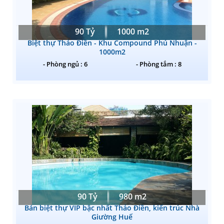
90 Tỷ
1000 m2
Biệt thự Thảo Điền - Khu Compound Phú Nhuận -
1000m2
- Phòng ngủ : 6
- Phòng tắm : 8
90 Tỷ
980 m2
Bán biệt thự VIP bậc nhất Thảo Điền, kiến trúc Nhà
Giường Huế