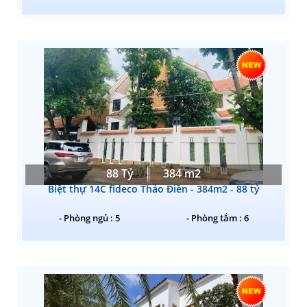
88 Tỷ
384 m2
Biệt thự 14C fideco Thảo Điền - 384m2 - 88 tỷ
- Phòng ngủ : 5
- Phòng tắm : 6