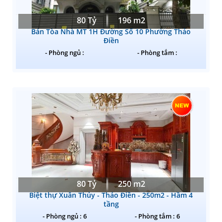
80 Tỷ
196 m2
Bán Tòa Nhà MT 1H Đường Số 10 Phường Thảo
Điền
- Phòng ngủ :
- Phòng tắm :
80 Tỷ
250 m2
Biệt thự Xuân Thủy - Thảo Điền - 250m2 - Hầm 4
tầng
- Phòng ngủ : 6
- Phòng tắm : 6