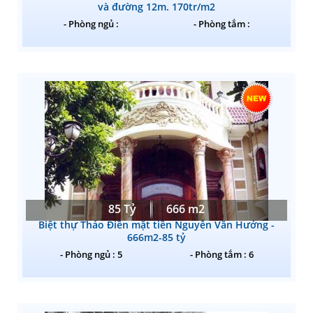
và đường 12m. 170tr/m2
- Phòng ngủ :
- Phòng tắm :
85 Tỷ
666 m2
Biệt thự Thảo Điền mặt tiền Nguyễn Văn Hưởng -
666m2-85 tỷ
- Phòng ngủ : 5
- Phòng tắm : 6