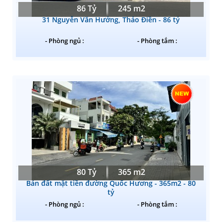
86 Tỷ
245 m2
31 Nguyễn Văn Hưởng, Thảo Điền - 86 tỷ
- Phòng ngủ :
- Phòng tắm :
80 Tỷ
365 m2
Bán đất mặt tiền đường Quốc Hương - 365m2 - 80
tỷ
- Phòng ngủ :
- Phòng tắm :