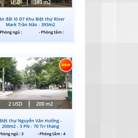
USD
393 m2
án đất lô D7 Khu Biệt thự River
Mark Trần Não - 393m2
 Phòng ngủ :
- Phòng tắm :
2 USD
200 m2
Biệt thự Nguyễn Văn Hưởng -
200m2 - 3 PN - 70 Tr/ tháng
Phòng ngủ : 3
- Phòng tắm : 4