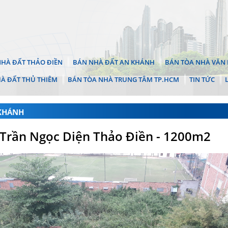
HÀ ĐẤT THẢO ĐIỀN
BÁN NHÀ ĐẤT AN KHÁNH
BÁN TÒA NHÀ VĂN 
À ĐẤT THỦ THIÊM
BÁN TÒA NHÀ TRUNG TÂM TP.HCM
TIN TỨC
 KHÁNH
 Trần Ngọc Diện Thảo Điền - 1200m2