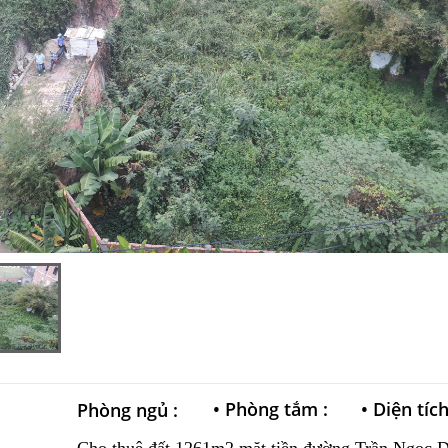
•
Phòng tắm :
•
Diện tíc
Phòng ngủ :