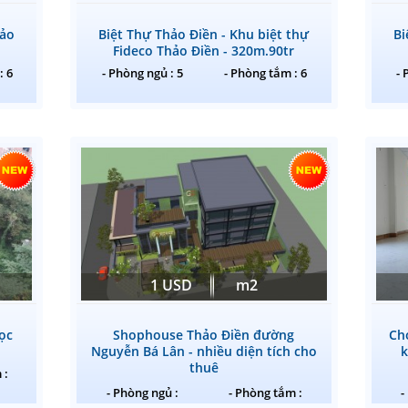
hảo
Biệt Thự Thảo Điền - Khu biệt thự
Bi
Fideco Thảo Điền - 320m.90tr
: 6
- Phòng ngủ : 5
- Phòng tắm : 6
- 
1 USD
m2
ọc
Shophouse Thảo Điền đường
Ch
Nguyễn Bá Lân - nhiều diện tích cho
thuê
 :
- Phòng ngủ :
- Phòng tắm :
-