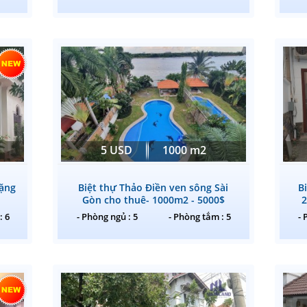
5 USD
1000 m2
Đặng
Biệt thự Thảo Điền ven sông Sài
B
Gòn cho thuê- 1000m2 - 5000$
2
: 6
- Phòng ngủ : 5
- Phòng tắm : 5
- 