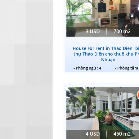
3 USD
700 m2
House For rent in Thao Dien- b
thự Thảo Điền cho thuê khu P
Nhuận
- Phòng ngủ : 4
- Phòng tắm 
4 USD
450 m2