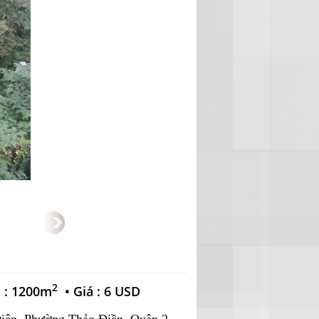
2
h : 1200m
•
Giá : 6 USD