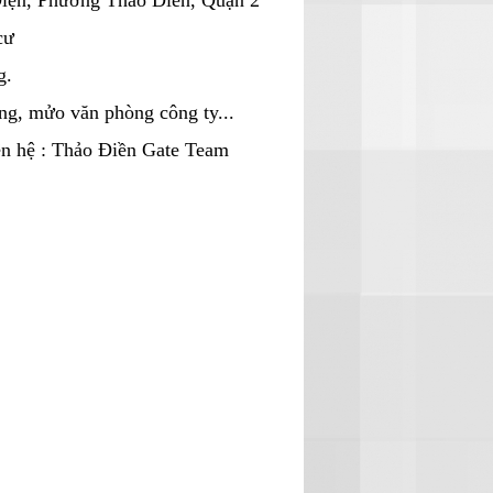
Diện, Phường Thảo Điền, Quận 2
cư
g.
ng, mửo văn phòng công ty...
liên hệ : Thảo Điền Gate Team