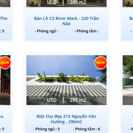
USD
300 m2
 The
Bán Lô C3 River Mark - 220 Trần
B
Não
: 5
- Phòng ngủ :
- Phòng tắm :
-
USD
296 m2
hu
Biệt thự đẹp 215 Nguyễn Văn
Hưởng - 296m2
: 5
- Phòng ngủ : 5
- Phòng tắm : 6
- 