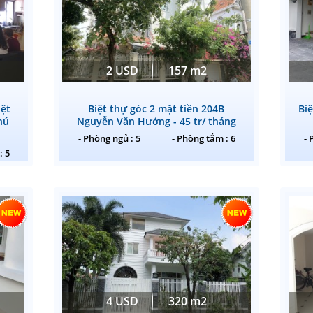
2 USD
157 m2
iệt
Biệt thự góc 2 mặt tiền 204B
Bi
hú
Nguyễn Văn Hưởng - 45 tr/ tháng
- Phòng ngủ : 5
- Phòng tắm : 6
- 
: 5
4 USD
320 m2