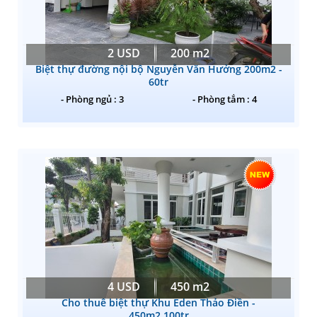
2 USD
200 m2
Biệt thự đường nội bộ Nguyễn Văn Hưởng 200m2 -
60tr
- Phòng ngủ : 3
- Phòng tắm : 4
4 USD
450 m2
Cho thuê biệt thự Khu Eden Thảo Điền -
450m2.100tr