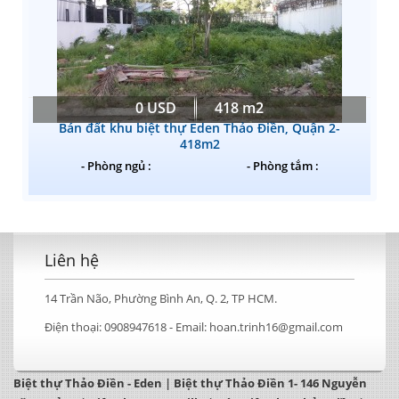
0 USD
418 m2
Bán đất khu biệt thự Eden Thảo Điền, Quận 2-
418m2
- Phòng ngủ :
- Phòng tắm :
Liên hệ
14 Trần Não, Phường Bình An, Q. 2, TP HCM.
Điện thoại:
0908947618 -
Email:
hoan.trinh16@gmail.com
Biệt thự Thảo Điền - Eden
|
Biệt thự Thảo Điền 1- 146 Nguyễn