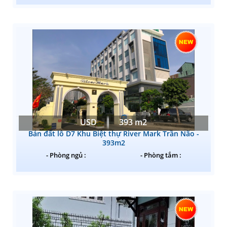
USD
393 m2
Bán đất lô D7 Khu Biệt thự River Mark Trần Não -
393m2
- Phòng ngủ :
- Phòng tắm :