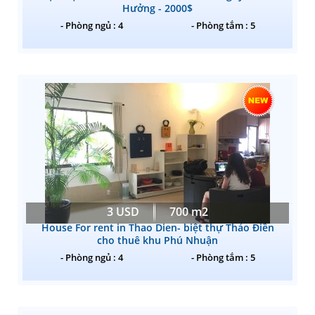
Hưởng - 2000$
- Phòng ngủ : 4
- Phòng tắm : 5
3 USD
700 m2
House For rent in Thao Dien- biệt thự Thảo Điền
cho thuê khu Phú Nhuận
- Phòng ngủ : 4
- Phòng tắm : 5