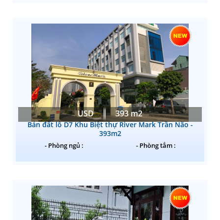
USD
393 m2
Bán đất lô D7 Khu Biệt thự River Mark Trần Não -
393m2
- Phòng ngủ :
- Phòng tắm :