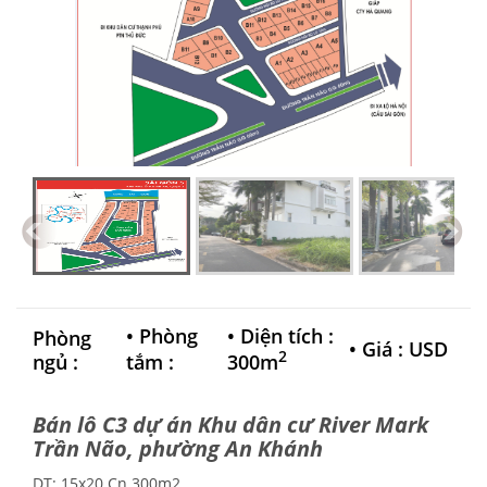
•
Phòng
•
Diện tích :
Phòng
•
Giá : USD
2
ngủ :
tắm :
300m
Bán lô C3 dự án Khu dân cư River Mark
Trần Não, phường An Khánh
DT: 15x20 Cn 300m2