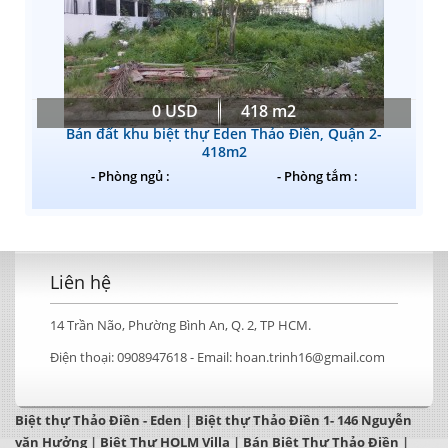
0 USD
418 m2
Bán đất khu biệt thự Eden Thảo Điền, Quận 2-
418m2
- Phòng ngủ :
- Phòng tắm :
Liên hệ
14 Trần Não, Phường Bình An, Q. 2, TP HCM.
Điện thoại:
0908947618 -
Email:
hoan.trinh16@gmail.com
Biệt thự Thảo Điền - Eden
|
Biệt thự Thảo Điền 1- 146 Nguyễn
văn Hưởng
|
Biệt Thự HOLM Villa
|
Bán Biệt Thự Thảo Điền
|