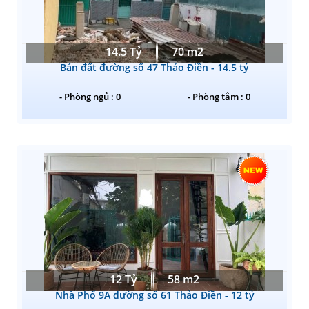
14.5 Tỷ
70 m2
Bán đất đường số 47 Thảo Điền - 14.5 tỷ
- Phòng ngủ : 0
- Phòng tắm : 0
12 Tỷ
58 m2
Nhà Phố 9A đường số 61 Thảo Điền - 12 tỷ