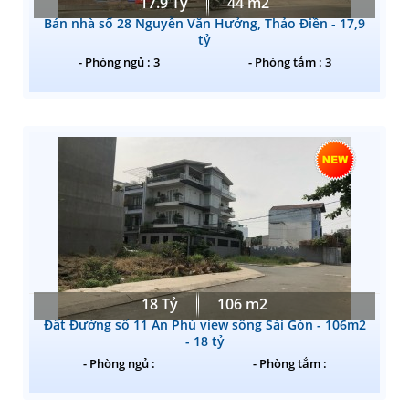
17.9 Tỷ
44 m2
Bán nhà số 28 Nguyễn Văn Hưởng, Thảo Điền - 17,9
tỷ
- Phòng ngủ : 3
- Phòng tắm : 3
18 Tỷ
106 m2
Đất Đường số 11 An Phú view sông Sài Gòn - 106m2
- 18 tỷ
- Phòng ngủ :
- Phòng tắm :