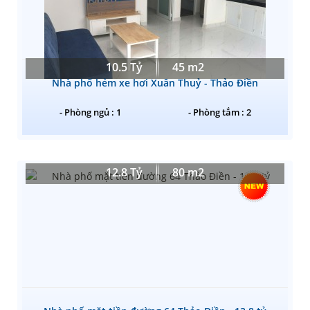
10.5 Tỷ
45 m2
Nhà phố hẻm xe hơi Xuân Thuỷ - Thảo Điền
- Phòng ngủ : 1
- Phòng tắm : 2
12.8 Tỷ
80 m2