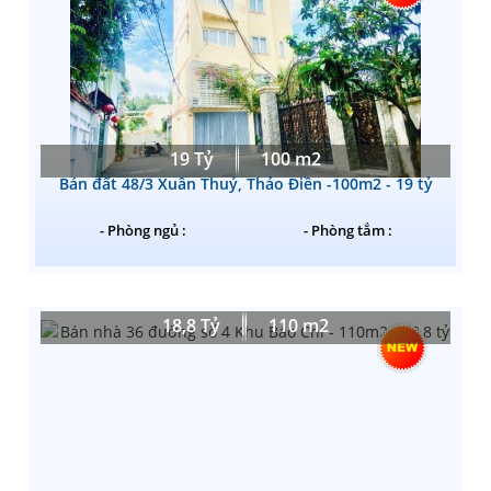
19 Tỷ
100 m2
Bán đất 48/3 Xuân Thuỷ, Thảo Điền -100m2 - 19 tỷ
- Phòng ngủ :
- Phòng tắm :
18,8 Tỷ
110 m2