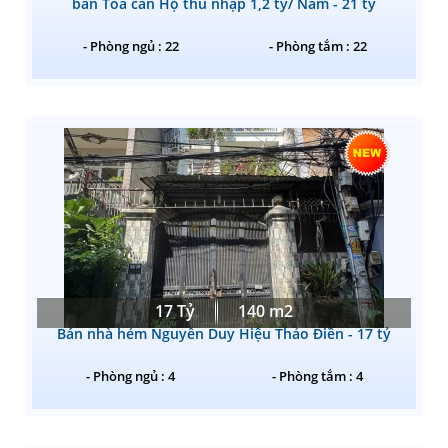
bán Tòa căn Hộ thu nhập 1,2 tỷ/ Năm - 21 tỷ
- Phòng ngủ : 22
- Phòng tắm : 22
17 Tỷ
140 m2
Bán nhà hẻm Nguyễn Duy Hiệu Thảo Điền - 17 tỷ
- Phòng ngủ : 4
- Phòng tắm : 4