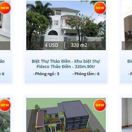
4 USD
320 m2
hảo
Biệt Thự Thảo Điền - Khu biệt thự
Bi
Fideco Thảo Điền - 320m.90tr
: 6
- Phòng ngủ : 5
- Phòng tắm : 6
- 