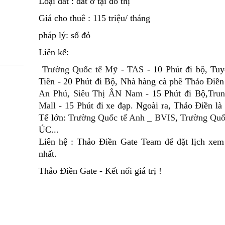
Loại đất : đất ở tại đô thị
Giá cho thuê : 115 triệu/ tháng
pháp lý: sổ đỏ
Liên kế:
Trường Quốc tế Mỹ - TAS
- 10 Phút đi bộ, Tu
Tiên - 20 Phút đi Bộ, Nhà hàng cà phê Thảo Điền 
An Phú, Siêu Thị ÂN Nam
- 15 Phút đi Bộ,
Tru
Mall
- 15 Phút đi xe đạp. Ngoài ra, Thảo Điền là
Tế lớn:
Trường Quốc tế Anh _ BVIS
,
Trường Quố
ÚC...
Liên hệ : Thảo Điền Gate Team để đặt lịch xem 
nhất.
Thảo Điền Gate - Kết nối giá trị !