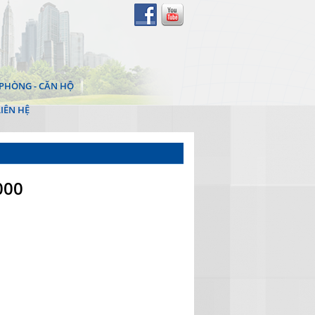
PHÒNG - CĂN HỘ
LIÊN HỆ
000