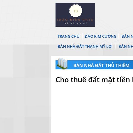
TRANG CHỦ
ĐẢO KIM CƯƠNG
BÁN N
BÁN NHÀ ĐẤT THẠNH MỸ LỢI
BÁN NH
BÁN NHÀ ĐẤT THỦ THIÊM
Cho thuê đất mặt tiền