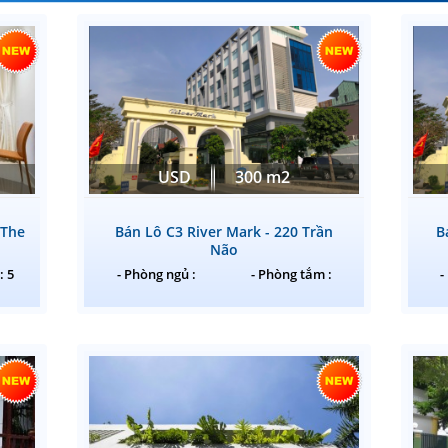
USD
300 m2
 The
Bán Lô C3 River Mark - 220 Trần
B
Não
: 5
- Phòng ngủ :
- Phòng tắm :
-