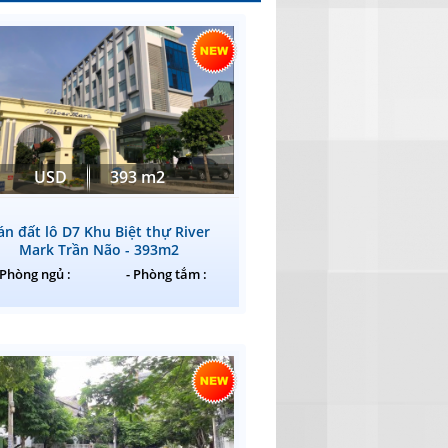
USD
393 m2
án đất lô D7 Khu Biệt thự River
Mark Trần Não - 393m2
 Phòng ngủ :
- Phòng tắm :