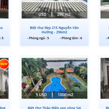
USD
296 m2
hu
Biệt thự đẹp 215 Nguyễn Văn
Hưởng - 296m2
: 5
- Phòng ngủ : 5
- Phòng tắm : 6
- 
5 USD
1000 m2
Đặng
Biệt thự Thảo Điền ven sông Sài
B