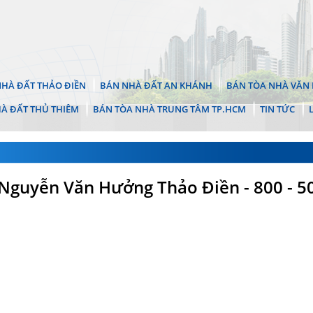
HÀ ĐẤT THẢO ĐIỀN
BÁN NHÀ ĐẤT AN KHÁNH
BÁN TÒA NHÀ VĂN 
À ĐẤT THỦ THIÊM
BÁN TÒA NHÀ TRUNG TÂM TP.HCM
TIN TỨC
 Nguyễn Văn Hưởng Thảo Điền - 800 - 5