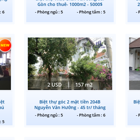
Gòn cho thuê- 1000m2 - 5000$
2
: 6
- Phòng ngủ : 5
- Phòng tắm : 5
- 
2 USD
157 m2
iệt
Biệt thự góc 2 mặt tiền 204B
Bi
hú
Nguyễn Văn Hưởng - 45 tr/ tháng
- Phòng ngủ : 5
- Phòng tắm : 6
- 
: 5