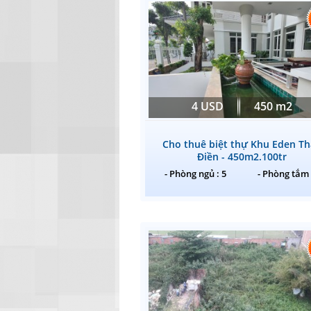
4 USD
450 m2
Cho thuê biệt thự Khu Eden T
Điền - 450m2.100tr
- Phòng ngủ : 5
- Phòng tắm 