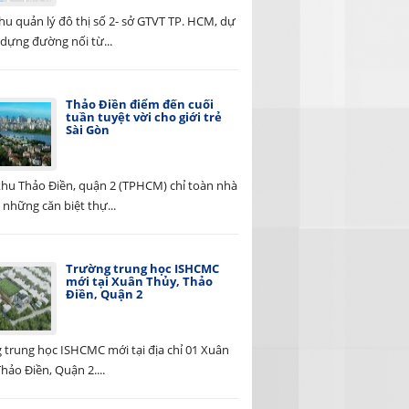
hu quản lý đô thị số 2- sở GTVT TP. HCM, dự
 dựng đường nối từ...
Thảo Điền điểm đến cuối
tuần tuyệt vời cho giới trẻ
Sài Gòn
 khu Thảo Điền, quận 2 (TPHCM) chỉ toàn nhà
 những căn biệt thự...
Trường trung học ISHCMC
mới tại Xuân Thủy, Thảo
Điền, Quận 2
 trung học ISHCMC mới tại địa chỉ 01 Xuân
hảo Điền, Quận 2....