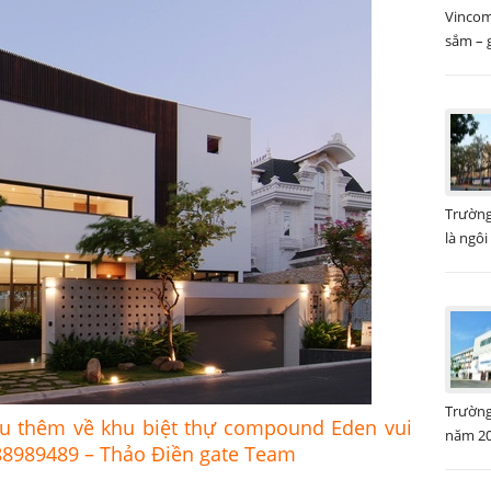
Vincom
sắm – g
Trường
là ngôi
Trường
ểu thêm về khu biệt thự compound Eden vui
năm 20
988989489 – Thảo Điền gate Team