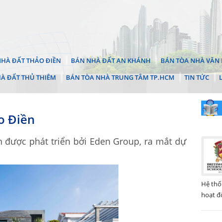
HÀ ĐẤT THẢO ĐIỀN
BÁN NHÀ ĐẤT AN KHÁNH
BÁN TÒA NHÀ VĂN 
À ĐẤT THỦ THIÊM
BÁN TÒA NHÀ TRUNG TÂM TP.HCM
TIN TỨC
o Điền
 được phát triển bởi Eden Group, ra mắt dự
.
Hệ thố
hoạt đ