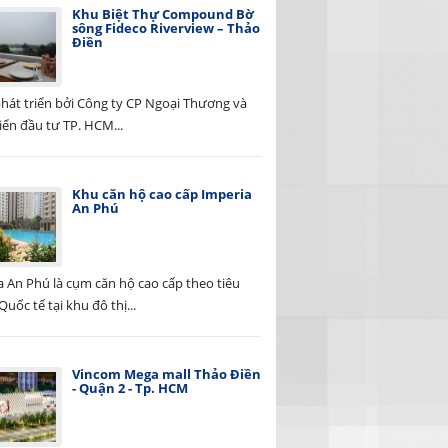
Khu Biệt Thự Compound Bờ
sông Fideco Riverview – Thảo
Điền
hát triển bởi Công ty CP Ngoại Thương và
iển đầu tư TP. HCM...
Khu căn hộ cao cấp Imperia
An Phú
a An Phú là cụm căn hộ cao cấp theo tiêu
uốc tế tại khu đô thị...
Vincom Mega mall Thảo Điền
- Quận 2 - Tp. HCM