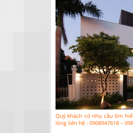
Quý khách có nhu cầu tìm hi
lòng liên hệ : 0908947618 – 0