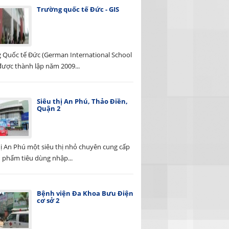
Trường quốc tế Đức - GIS
 Quốc tế Đức (German International School
được thành lập năm 2009...
Siêu thị An Phú, Thảo Điền,
Quận 2
hị An Phú một siêu thị nhỏ chuyên cung cấp
n phẩm tiêu dùng nhập...
Bệnh viện Đa Khoa Bưu Điện
cơ sở 2