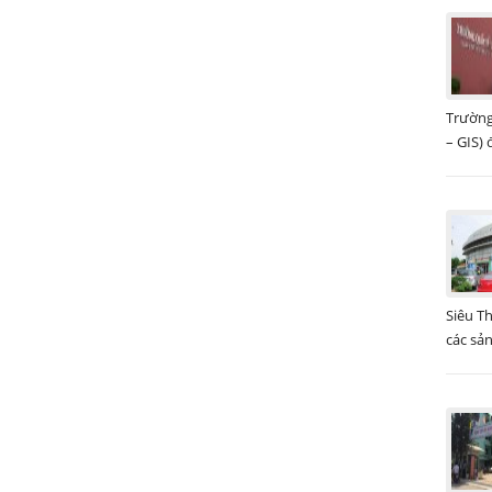
Trường
– GIS) 
Siêu T
các sả