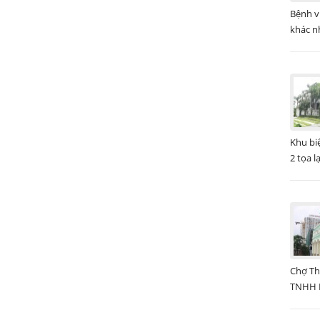
Bệnh v
khác n
Khu bi
2 tọa lạ
Chợ Th
TNHH M