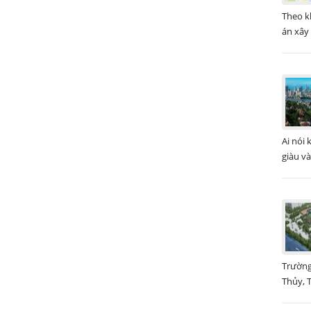
Theo k
án xây
Ai nói
giàu và
Trường
Thủy, T