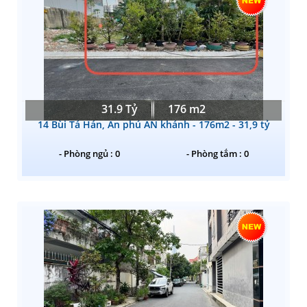
31.9 Tỷ
176 m2
14 Bùi Tá Hán, An phú AN khánh - 176m2 - 31,9 tỷ
- Phòng ngủ : 0
- Phòng tắm : 0