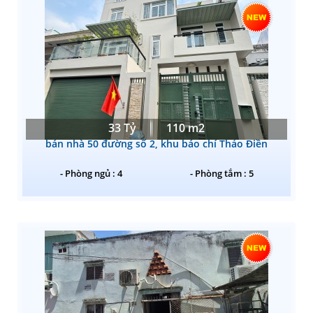
33 Tỷ
110 m2
bán nhà 50 đường số 2, khu báo chí Thảo Điền
- Phòng ngủ : 4
- Phòng tắm : 5