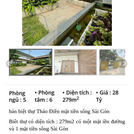
•
Phòng
•
Diện tích :
•
Giá : 28
Phòng
2
ngủ : 5
tắm : 6
279m
Tỷ
bán biệt thự Thảo Điền mặt tiền sông Sài Gòn
Biêt thự có diện tích : 279m2 có một mặt iền đường
và 1 mặt tiền sông Sài Gòn