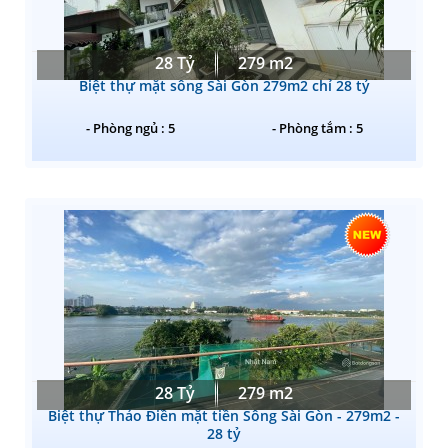
28 Tỷ
279 m2
Biệt thự mặt sông Sài Gòn 279m2 chỉ 28 tỷ
- Phòng ngủ : 5
- Phòng tắm : 5
28 Tỷ
279 m2
Biệt thự Thảo Điền mặt tiền Sông Sài Gòn - 279m2 -
28 tỷ