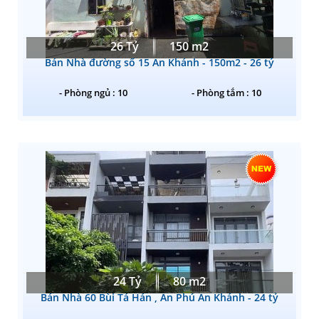
26 Tỷ
150 m2
Bán Nhà đường số 15 An Khánh - 150m2 - 26 tỷ
- Phòng ngủ : 10
- Phòng tắm : 10
24 Tỷ
80 m2
Bán Nhà 60 Bùi Tá Hán , An Phú An Khánh - 24 tỷ