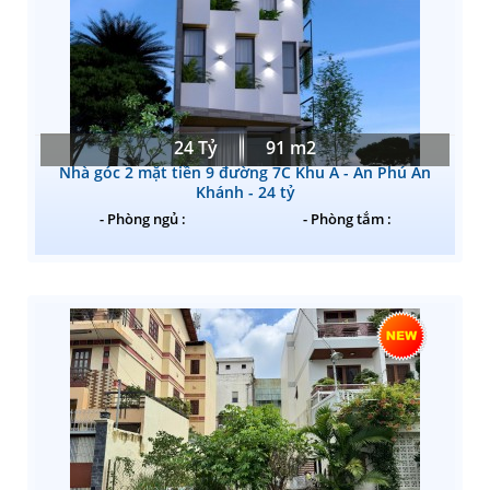
24 Tỷ
91 m2
Nhà góc 2 mặt tiền 9 đường 7C Khu A - An Phú An
Khánh - 24 tỷ
- Phòng ngủ :
- Phòng tắm :