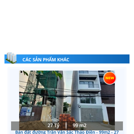
CÁC SẢN PHẨM KHÁC
27 Tỷ
99 m2
Bán đất đường Trần Văn Sắc Thảo Điền - 99m2 - 27