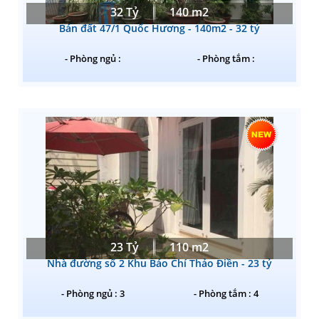
32 Tỷ
140 m2
Bán đất 47/1 Quốc Hương - 140m2 - 32 tỷ
- Phòng ngủ :
- Phòng tắm :
23 Tỷ
110 m2
Nhà đường số 2 Khu Báo Chí Thảo Điền - 23 tỷ
- Phòng ngủ : 3
- Phòng tắm : 4