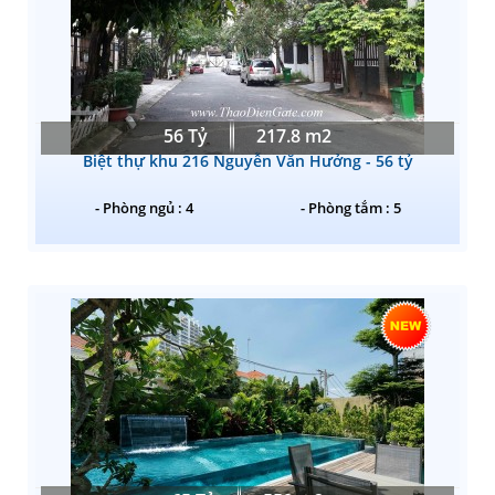
56 Tỷ
217.8 m2
Biệt thự khu 216 Nguyễn Văn Hưởng - 56 tỷ
- Phòng ngủ : 4
- Phòng tắm : 5