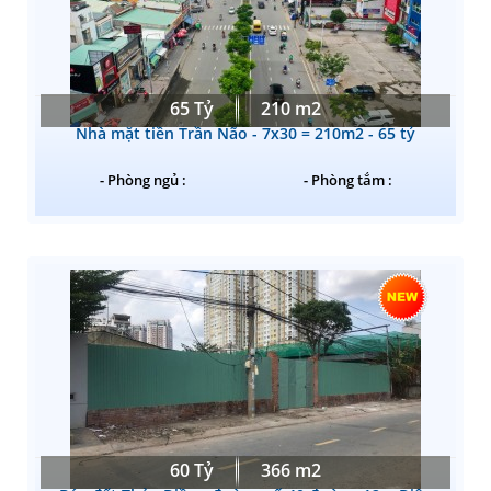
65 Tỷ
210 m2
Nhà mặt tiền Trần Não - 7x30 = 210m2 - 65 tỷ
- Phòng ngủ :
- Phòng tắm :
60 Tỷ
366 m2