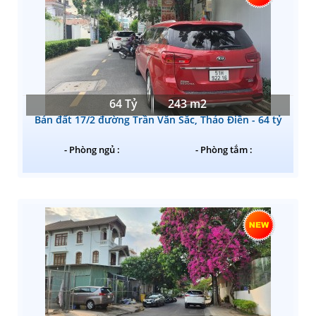
64 Tỷ
243 m2
Bán đất 17/2 đường Trần Văn Sắc, Thảo Điền - 64 tỷ
- Phòng ngủ :
- Phòng tắm :