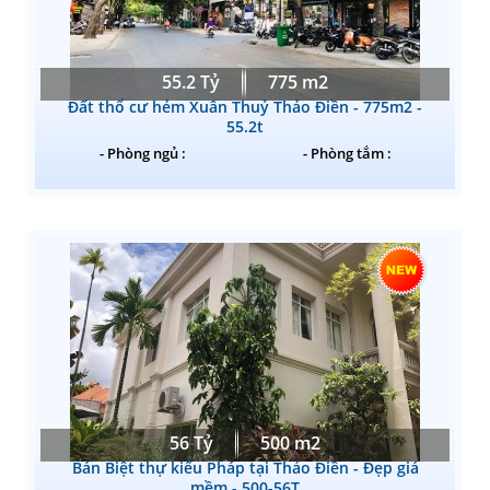
55.2 Tỷ
775 m2
Đất thổ cư hẻm Xuân Thuỷ Thảo Điền - 775m2 -
55.2t
- Phòng ngủ :
- Phòng tắm :
56 Tỷ
500 m2
Bán Biệt thự kiểu Pháp tại Thảo Điền - Đẹp giá
mềm - 500-56T