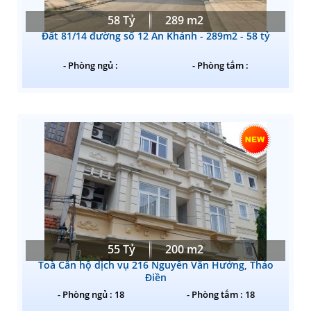
58 Tỷ
289 m2
Đất 81/14 đường số 12 An Khánh - 289m2 - 58 tỷ
- Phòng ngủ :
- Phòng tắm :
55 Tỷ
200 m2
Toà Căn hộ dịch vụ 216 Nguyễn Văn Hưởng, Thảo
Điền
- Phòng ngủ : 18
- Phòng tắm : 18