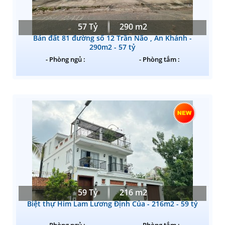
57 Tỷ
290 m2
Bán đất 81 đường số 12 Trần Não , An Khánh -
290m2 - 57 tỷ
- Phòng ngủ :
- Phòng tắm :
59 Tỷ
216 m2
Biệt thự Him Lam Lương Định Của - 216m2 - 59 tỷ
- Phòng ngủ :
- Phòng tắm :