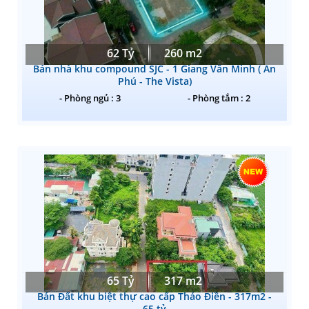
62 Tỷ
260 m2
Bán nhà khu compound SJC - 1 Giang Văn Minh ( An
Phú - The Vista)
- Phòng ngủ : 3
- Phòng tắm : 2
65 Tỷ
317 m2
Bán Đất khu biệt thự cao cấp Thảo Điền - 317m2 -
65 tỷ