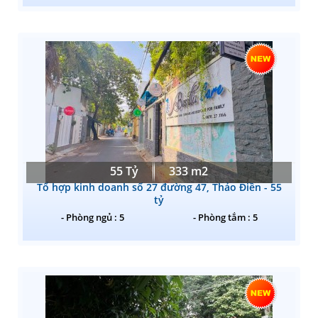
55 Tỷ
333 m2
Tổ hợp kinh doanh số 27 đường 47, Thảo Điền - 55
tỷ
- Phòng ngủ : 5
- Phòng tắm : 5