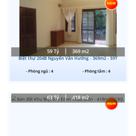
59 Tỷ
369 m2
Biệt thự 204B Nguyễn Văn Hưởng - 369m2 - 59T
- Phòng ngủ : 4
- Phòng tắm : 4
63 Tỷ
418 m2